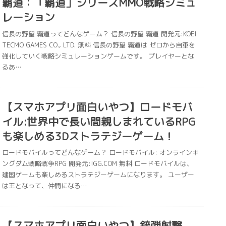
覇道：「覇道」シリーズMMO戦略シミュ
レーション
信長の野望 覇道ってどんなゲーム？ 信長の野望 覇道 開発元:KOEI
TECMO GAMES CO., LTD. 無料 信長の野望 覇道は ゼロから自軍を
強化していく戦略シミュレーションゲームです。 プレイヤーとな
るあ…
【スマホアプリ面白いやつ】ロードモバ
イル:世界中で長い間親しまれているRPG
も楽しめる3Dストラテジーゲーム！
ロードモバイルってどんなゲーム？ ロードモバイル: オンラインキ
ングダム戦略戦争RPG 開発元:IGG.COM 無料 ロードモバイルは、
建国ゲームも楽しめるストラテジーゲームになります。 ユーザー
は王となって、仲間になる…
【スマホアプリ面白いやつ】銃弾射撃