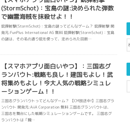
(StormSchot)：宝島の謎:決められた弾数
で幽霊海賊を抹殺せよ！！
銃弾射撃(StormSchot)：宝島の謎ってどんなゲーム？ 銃弾射撃 開
発元:FunPlus International AG 無料 銃弾射撃(StormSchot)：宝島
の謎は、その名の通り銃を使って、定められた回数…
【スマホアプリ面白いやつ】：三国志グ
ランバウト:戦略も良し！建国もよし！武
将集めもよし！今大人気の戦略シミュレ
ーションゲーム！！
三国志グランバウトってどんなゲーム？ 【CM放送中!】三国志グラ
ンバウト 開発元:AiiA Corporation 無料 三国志グランバウトは、
三国志を舞台にした戦略シミュレーションゲームです。 三国志グ
ランバウトは「魏…