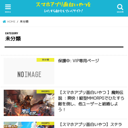
menu
search
HOME
未分類
未分類
保護中: VIP専用ページ
未分類
【スマホアプリ面白いやつ 】魔剣伝
MMORPG
説 ：爽快！縦型MMORPGでひたすら
敵を倒し、他ユーザーと結婚しよ
う！
【スマホアプリ面白いやつ】ステラ
MMORPG