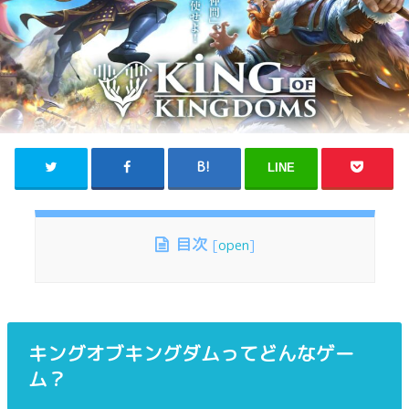
LINE
目次
[
open
]
キングオブキングダムってどんなゲー
ム？