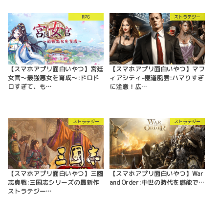
RPG
ストラテジー
【スマホアプリ面白いやつ】宮廷
【スマホアプリ面白いやつ】マフ
女官〜最強悪女を育成〜:ドロド
ィアシティ-極道風雲:ハマりすぎ
ロすぎて、も…
に注意！広…
ストラテジー
ストラテジー
【スマホアプリ面白いやつ】三國
【スマホアプリ面白いやつ】War
志真戦:三国志シリーズの最新作
and Order:中世の時代を堪能で…
ストラテジー…