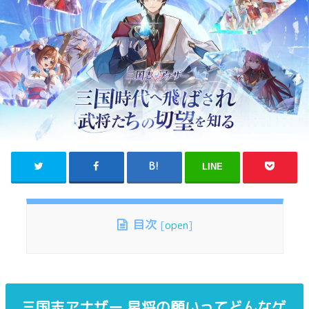
LINE
目次
[
open
]
三国志アナザー 星将の願いってどんなゲ