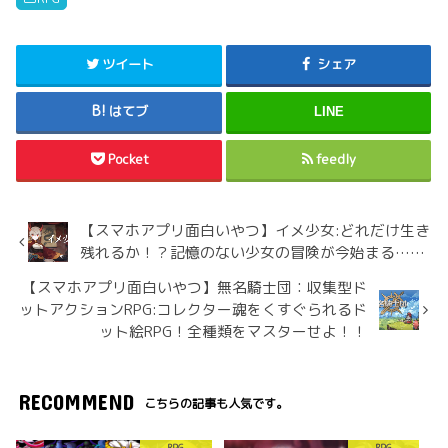
ツイート
シェア
はてブ
LINE
Pocket
feedly
【スマホアプリ面白いやつ】イメ少女:どれだけ生き
残れるか！？記憶のない少女の冒険が今始まる……
【スマホアプリ面白いやつ】無名騎士団：収集型ド
ットアクションRPG:コレクター魂をくすぐられるド
ット絵RPG！全種類をマスターせよ！！
RECOMMEND
こちらの記事も人気です。
RPG
RPG