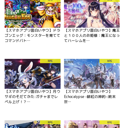
【スマホアプリ面白いやつ】ドラ
【スマホアプリ面白いやつ】魔王
ゴンエッグ：モンスターを育てて
と１００人のお姫様：魔王になっ
コマンドバト…
てハーレムを…
RPG
RPG
【スマホアプリ面白いやつ】月ウ
【スマホアプリ面白いやつ】
サギのそだてかた:ガチャまでレ
Echocalypse -緋紅の神約-:終末
ベル上げ！？…
世…
RPG
RPG