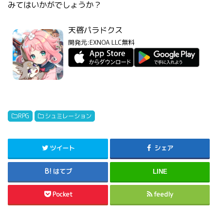
みてはいかがでしょうか？
天啓パラドクス
開発元:
EXNOA LLC
無料
RPG
シュミレーション
ツイート
シェア
はてブ
LINE
Pocket
feedly