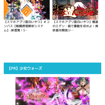
【スマホアプリ面白いやつ】＃コ
【スマホアプリ面白いやつ】極道
ンパス【戦闘摂理解析システ
のエデン：銃で暴動を収めよ！爽
ム】:新感覚！S…
快都市開発シ…
【PR】少女ウォーズ