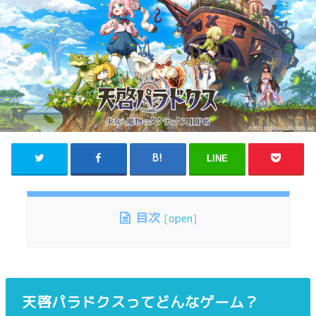
LINE
目次
[
open
]
天啓パラドクスってどんなゲーム？