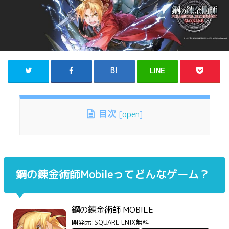
LINE
目次
[
open
]
鋼の錬金術師Mobileってどんなゲーム？
鋼の錬金術師 MOBILE
開発元:
SQUARE ENIX
無料