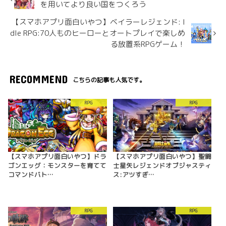
を用いてより良い国をつくろう
【スマホアプリ面白いやつ】ベイラーレジェンド: I
dle RPG:70人ものヒーローとオートプレイで楽しめ
る放置系RPGゲーム！
RECOMMEND
こちらの記事も人気です。
RPG
RPG
【スマホアプリ面白いやつ】ドラ
【スマホアプリ面白いやつ】聖闘
ゴンエッグ：モンスターを育てて
士星矢レジェンドオブジャスティ
コマンドバト…
ス:アツすぎ…
RPG
RPG