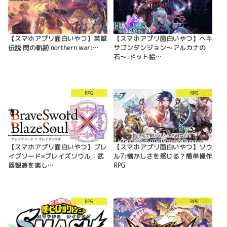
【スマホアプリ面白いやつ】英雄
【スマホアプリ面白いやつ】ヘキ
伝説 閃の軌跡 northern war:…
サゴンダンジョン〜アルカナの
石〜:ドット絵…
RPG
RPG
【スマホアプリ面白いやつ】ブレ
【スマホアプリ面白いやつ】ソウ
イブソード×ブレイズソウル：武
ル7:懐かしさを感じる？簡単操作
器製造を楽し…
RPG
RPG
RPG