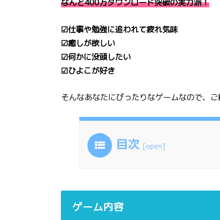
なんと400万ダウンロード突破の実力派！
☑︎仕事や勉強に追われて疲れ気味
☑︎癒しが欲しい
☑︎何かに没頭したい
☑︎ひよこが好き
そんなあなたにぴったりなゲームなので、ご
目次
[
open
]
ゲーム内容